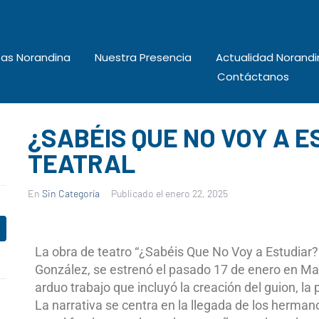
tas Norandina
Nuestra Presencia
Actualidad Norandi
Contáctanos
¿SABÉIS QUE NO VOY A E
TEATRAL
En
Sin Categoría
Publicado el
enero 22, 2025
La obra de teatro “¿Sabéis Que No Voy a Estudiar?”,
González, se estrenó el pasado 17 de enero en M
arduo trabajo que incluyó la creación del guion, la
La narrativa se centra en la llegada de los hermano