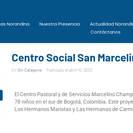
tas Norandina
Nuestra Presencia
Actualidad Norandi
Contáctanos
Centro Social San Marce
En
Sin Categoría
Publicado el
abril 10, 2023
El Centro Pastoral y de Servicios Marcelino Cham
78 niños en el sur de Bogotá, Colombia. Este proyec
Los Hermanos Maristas y Las Hermanas de Carmelit